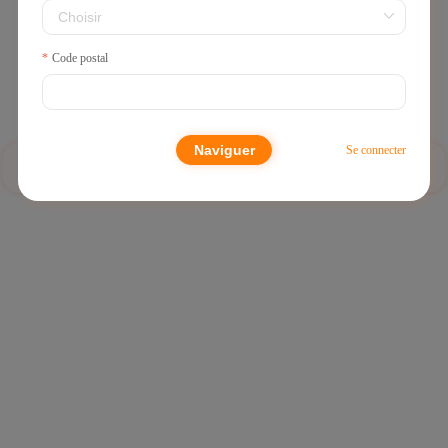
l'huile pimentée
Code postal
€0,00
Naviguer
Se connecter
Recette de Potée de Crabe
Recette de ragoût de poulet aux champignons