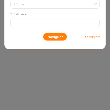
Code postal
€0,00
Naviguer
Se connecter
🎉Vente Bonus Dès 0,1€