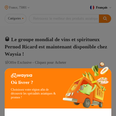
France, 75001
Français
Catégories
🥃 Le groupe mondial de vins et spiritueux
Pernod Ricard est maintenant disponible chez
Waysia !
🛒Offre Exclusive - Cliquez pour Acheter
15/05/2023 13:20
Posté par:Waysia
Information
Où livrer ?
Choisissez votre région afin de
découvrir les spécialités asiatiques &
promos !