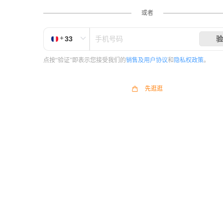
或者
+
验
点按“验证”即表示您接受我们的
销售及用户协议
和
隐私权政策
。
先逛逛