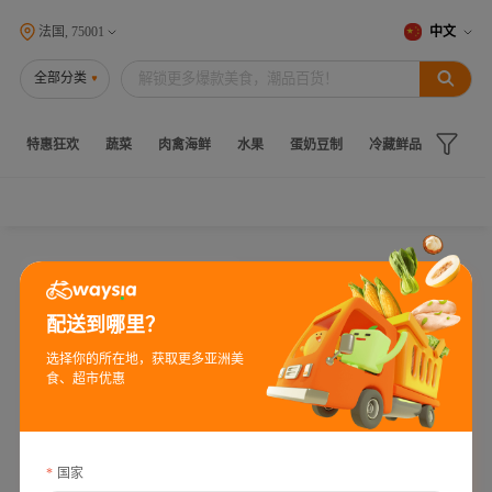
法国, 75001
中文
全部分类
特惠狂欢
蔬菜
肉禽海鲜
水果
蛋奶豆制
冷藏鲜品
冻品
-32%
配送到哪里？
选择你的所在地，获取更多亚洲美
食、超市优惠
国家
PDC碧迪皙 保湿提亮 酒粕涂