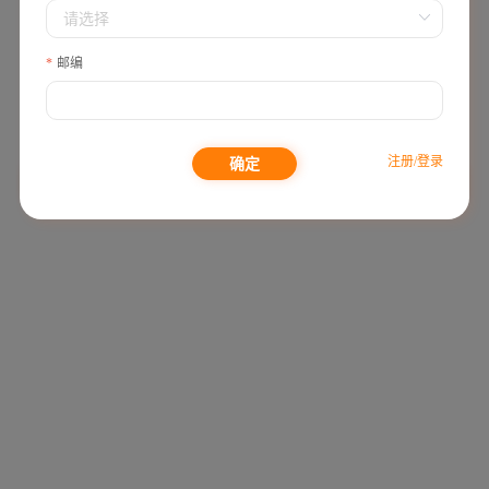
抹式面膜 170g
€24,99
邮编
€16,99
注册/登录
确定
🎉狂欢加场0.1€起