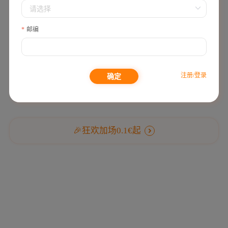
邮编
筛选无结果
暂无筛选结果，换些条件试试
注册/登录
确定
🎉狂欢加场0.1€起