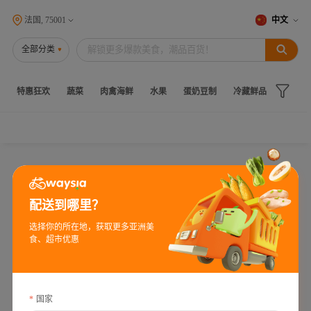
法国, 75001
中文
全部分类
特惠狂欢
蔬菜
肉禽海鲜
水果
蛋奶豆制
冷藏鲜品
冻品
配送到哪里？
选择你的所在地，获取更多亚洲美
食、超市优惠
国家