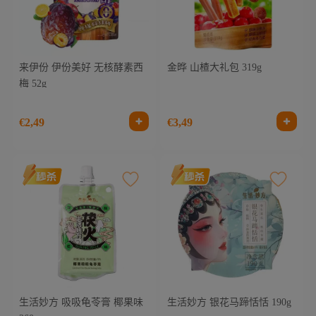
来伊份 伊份美好 无核酵素西
金晔 山楂大礼包 319g
梅 52g
€2,49
€3,49
生活妙方 吸吸龟苓膏 椰果味
生活妙方 银花马蹄恬恬 190g