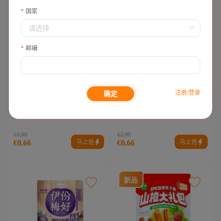
国家
邮编
注册/登录
确定
【全法最低】 好想你 爆浆山
好想你 爆浆山楂 草莓味 100g
楂 蓝莓味 100g
€1,99
€2,99
马上抢
马上抢
€0,66
€0,66
新品