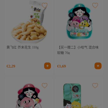
黄飞红 芥末花生 110g
【买一赠二】小哈气 混合味
软糖 70g
€2,29
€1,69