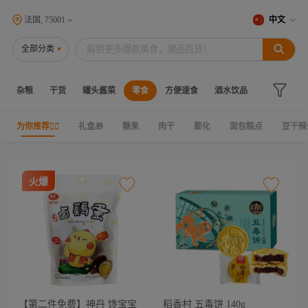
法国, 75001
中文
全部分类
米面杂粮
干货
罐头酱菜
零食
方便速食
酒水饮品
充值卡
为你推荐👍🏻
礼盒🎁
糖果
肉干
膨化
面包糕点
豆干辣
火爆
【第二件免费】神丹 馋宝宝
稻香村 五毒饼 140g