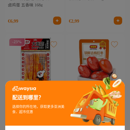
卤鸡蛋 五香味 168g
€6,99
€2,99
-23%
金磨坊 大面筋 85g
好想你 去核红枣 100g
配送到哪里？
选择你的所在地，获取更多亚洲美
食、超市优惠
€1,29
€0,99
€2,49