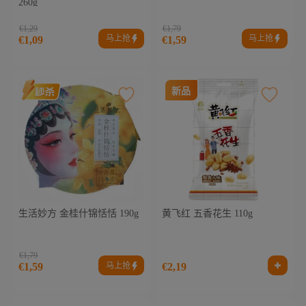
260g
€1,29
€1,79
马上抢
马上抢
€1,09
€1,59
新品
生活妙方 金桂什锦恬恬 190g
黄飞红 五香花生 110g
€1,79
马上抢
€1,59
€2,19