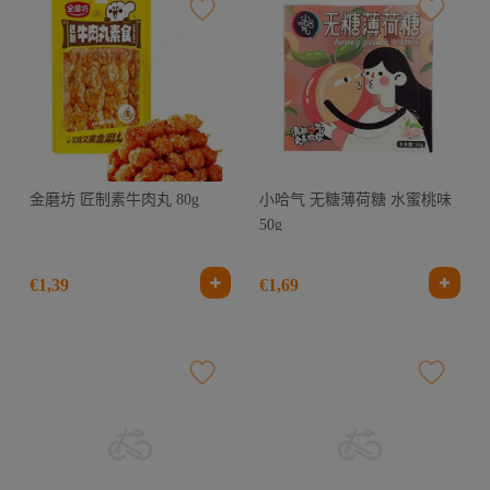
金磨坊 匠制素牛肉丸 80g
小哈气 无糖薄荷糖 水蜜桃味
50g
€1,39
€1,69